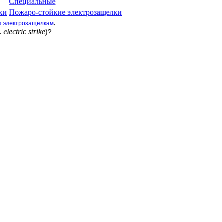
Специальные
ки
Пожаро-стойкие электрозащелки
.
о электрозащелкам
.
electric strike
)
?