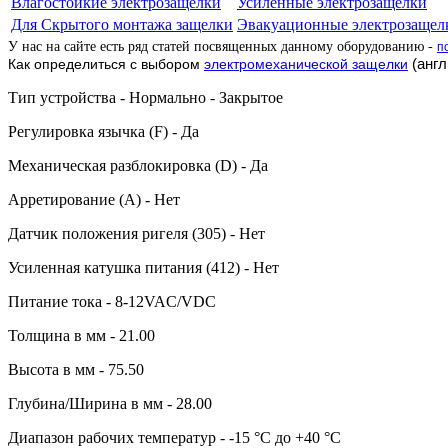
Влагостойкие электрозащелки
Усиленные электрозащелки
Для Скрытого монтажа защелки
Эвакуационные электрозащел
У нас на сайте есть ряд статей посвященных данному оборудованию -
п
(англ
Как определиться с выбором
электромеханической защелки
Тип устройства - Нормально - Закрытое
Регулировка язычка (F) - Да
Механическая разблокировка (D) - Да
Арретирование (A) - Нет
Датчик положения ригеля (305) - Нет
Усиленная катушка питания (412) - Нет
Питание тока - 8-12VAC/VDC
Толщина в мм - 21.00
Высота в мм - 75.50
Глубина/Ширина в мм - 28.00
Диапазон рабочих температур - -15 °C до +40 °C