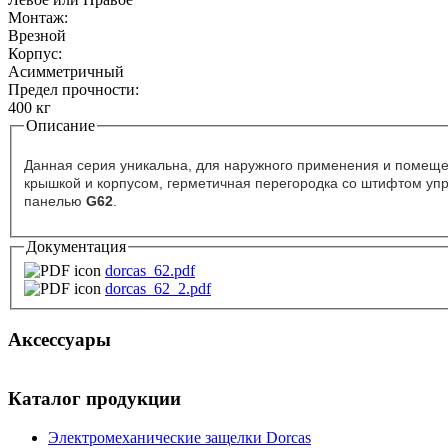
Монтаж:
Врезной
Корпус:
Асимметричный
Предел прочности:
400 кг
Описание
Табы
Данная серия уникальна, для наружного применения и помеще
крышкой и корпусом, герметичная перегородка со штифтом уп
панелью
G62
.
Документация
dorcas_62.pdf
dorcas_62_2.pdf
dorcas_62.pdf
dorcas_62_2.pdf
Аксессуары
Каталог продукции
Электромеханические защелки Dorcas