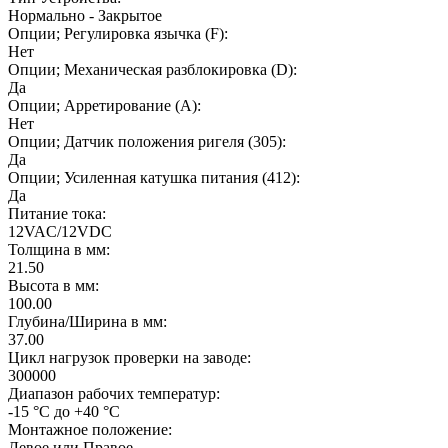
Нормально - Закрытое
Опции; Регулировка язычка (F):
Нет
Опции; Механическая разблокировка (D):
Да
Опции; Арретирование (A):
Нет
Опции; Датчик положения ригеля (305):
Да
Опции; Усиленная катушка питания (412):
Да
Питание тока:
12VAC/12VDC
Толщина в мм:
21.50
Высота в мм:
100.00
Глубина/Ширина в мм:
37.00
Цикл нагрузок проверки на заводе:
300000
Диапазон рабочих температур:
-15 °C до +40 °C
Монтажное положение:
Левое или Правое